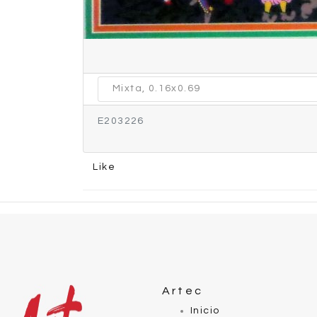
Mixta, 0.16x0.69
E203226
Like
Artec
Inicio