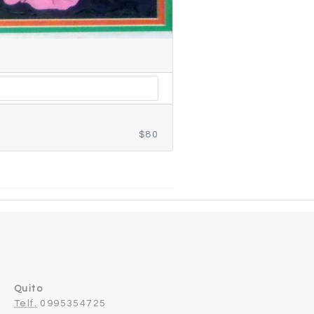
$80
Quito
Telf.
0995354725