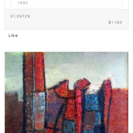
1993
E129729
$1180
Like