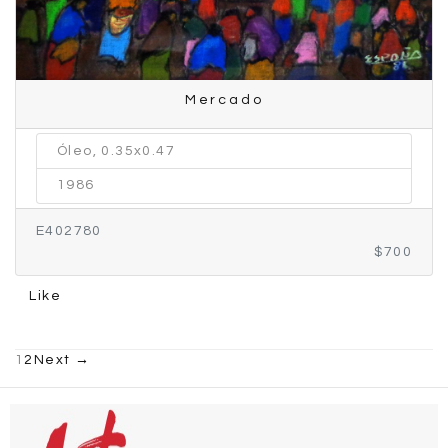
Mercado
Óleo, 0.35x0.47
1986
E402780
$700
Like
1
2
Next →