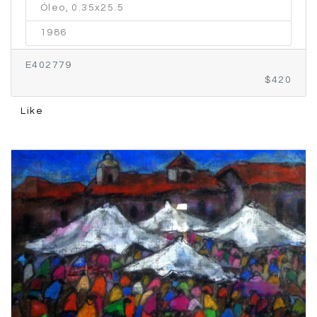
Óleo, 0.35x25.5
1986
E402779
$420
Like