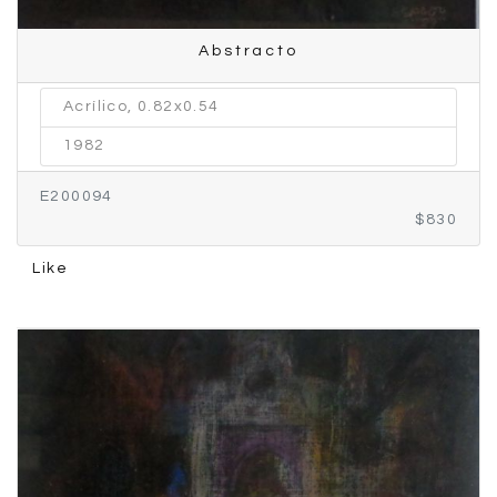
Abstracto
Acrílico, 0.82x0.54
1982
E200094
$830
Like