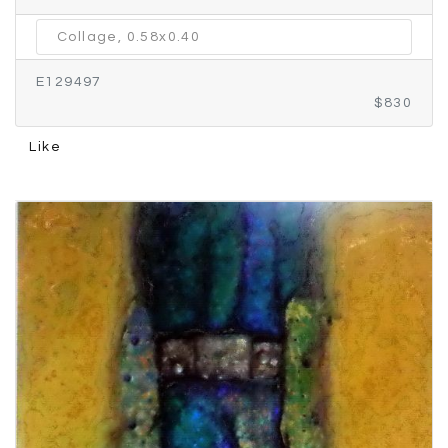
Collage, 0.58x0.40
E129497
$830
Like