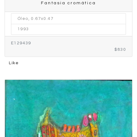
Fantasia cromática
Óleo, 0.67x0.47
1993
E129439
$830
Like