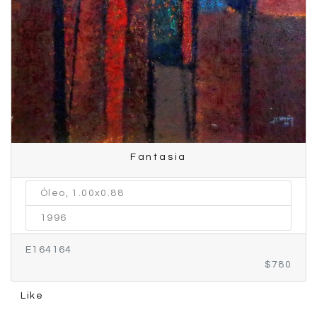
Fantasia
Óleo, 1.00x0.88
1996
E164164
$780
Like