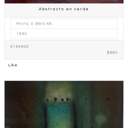
Abstracto en verde
Mixta, 0.98x0.68
1993
E164832
$960
Like