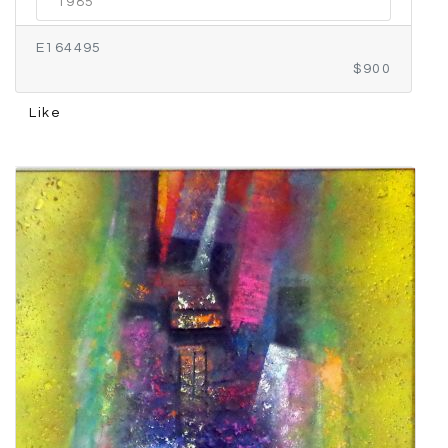
1985
E164495
$900
Like