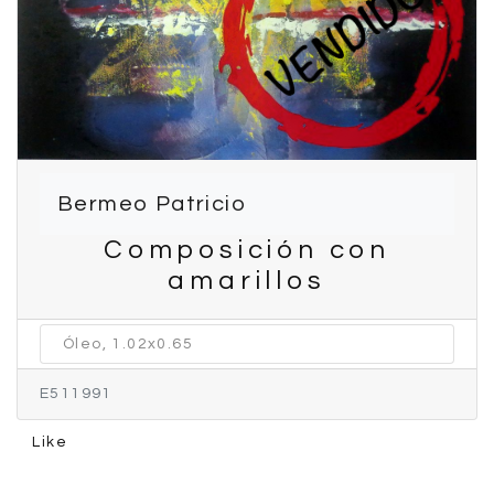
Bermeo Patricio
Composición con
amarillos
Óleo, 1.02x0.65
E511991
Like