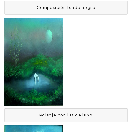
Composición fondo
negro
Composición fondo negro
Bermeo Patricio
Paisaje con luz de luna
Paisaje con luz de luna
Bermeo Patricio