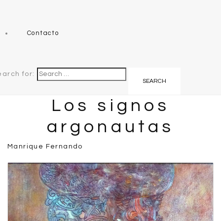
Contacto
earch for:
Los signos
argonautas
Manrique Fernando