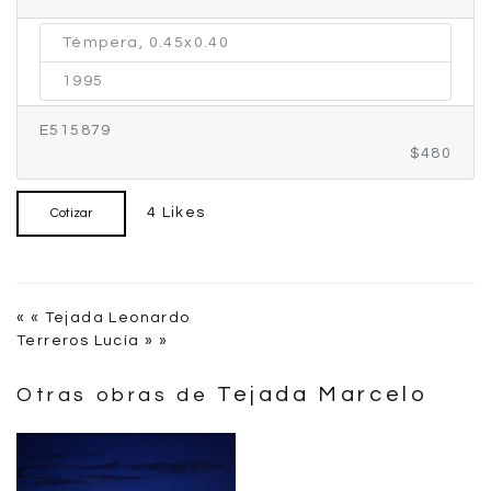
Témpera, 0.45x0.40
1995
E515879
$480
4 Likes
Cotizar
« « Tejada Leonardo
Terreros Lucía » »
Tejada Marcelo
Otras obras de