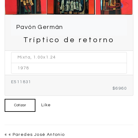
Pavón Germán
Tríptico de retorno
Mixta, 1.00x1.24
1978
E511831
$6960
Like
Cotizar
« « Paredes José Antonio